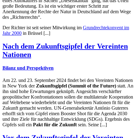
eines Autokäufers in Sachen „Dieselskandal“ ging, hat das Urteil
große Bedeutung. Es ist ein wichtiger erster Schritt zur
Anerkennung der Rechte der Natur in Deutschland auf dem Wege
des „Richterrechts“.
Der Richter ist seit seiner Mitwirkung im
Grundrechtekonvent im
Jahr 2000
in Brüssel [...]
Nach dem Zukunftsgipfel der Vereinten
Nationen
Bilanz und Perspektiven
Am 22. und 23. September 2024 findet bei den Vereinten Nationen
in New York der
Zukunftsgipfel (Summit of the Future)
statt. An
ihn sind hohe Erwartungen geknüpft. Angesichts verschärfter
geopolitischer Konfrontationen sollen die multilaterale Kooperation
auf Weltebene wiederbelebt und die Vereinten Nationen fit für die
Zukunft gemacht werden. UN-Generalsekretär António Guterres
erhofft sich vom Gipfel einen Booster Shot für die Agenda 2030
und ihre Ziele für nachhaltige Entwicklung (SDGs). Ergebnis des
Gipfels soll ein
Pakt für die Zukunft
sein. Seine [...]
Vor dem Zukunftsgipfel der Vereinten