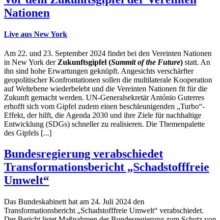
Nationen
Live aus New York
Am 22. und 23. September 2024 findet bei den Vereinten Nationen
in New York der
Zukunftsgipfel (
Summit of the Future
)
statt. An
ihn sind hohe Erwartungen geknüpft. Angesichts verschärfter
geopolitischer Konfrontationen sollen die multilaterale Kooperation
auf Weltebene wiederbelebt und die Vereinten Nationen fit für die
Zukunft gemacht werden. UN-Generalsekretär António Guterres
erhofft sich vom Gipfel zudem einen beschleunigenden „Turbo“-
Effekt, der hilft, die Agenda 2030 und ihre Ziele für nachhaltige
Entwicklung (SDGs) schneller zu realisieren. Die Themenpalette
des Gipfels [...]
Bundesregierung verabschiedet
Transformationsbericht „Schadstofffreie
Umwelt“
Das Bundeskabinett hat am 24. Juli 2024 den
Transformationsbericht „Schadstofffreie Umwelt“ verabschiedet.
Der Bericht listet Maßnahmen der Bundesregierung zum Schutz von