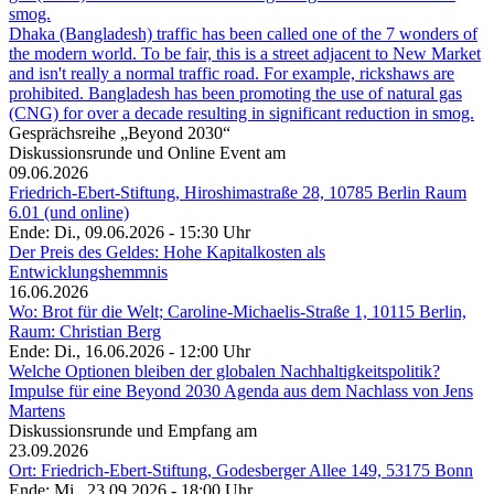
Dhaka (Bangladesh) traffic has been called one of the 7 wonders of
the modern world. To be fair, this is a street adjacent to New Market
and isn't really a normal traffic road. For example, rickshaws are
prohibited. Bangladesh has been promoting the use of natural gas
(CNG) for over a decade resulting in significant reduction in smog.
Gesprächsreihe „Beyond 2030“
Diskussionsrunde und Online Event am
09.06.2026
Friedrich-Ebert-Stiftung, Hiroshimastraße 28, 10785 Berlin Raum
6.01 (und online)
Ende: Di., 09.06.2026 - 15:30 Uhr
Der Preis des Geldes: Hohe Kapitalkosten als
Entwicklungshemmnis
16.06.2026
Wo: Brot für die Welt; Caroline-Michaelis-Straße 1, 10115 Berlin,
Raum: Christian Berg
Ende: Di., 16.06.2026 - 12:00 Uhr
Welche Optionen bleiben der globalen Nachhaltigkeitspolitik?
Impulse für eine Beyond 2030 Agenda aus dem Nachlass von Jens
Martens
Diskussionsrunde und Empfang am
23.09.2026
Ort: Friedrich-Ebert-Stiftung, Godesberger Allee 149, 53175 Bonn
Ende: Mi., 23.09.2026 - 18:00 Uhr