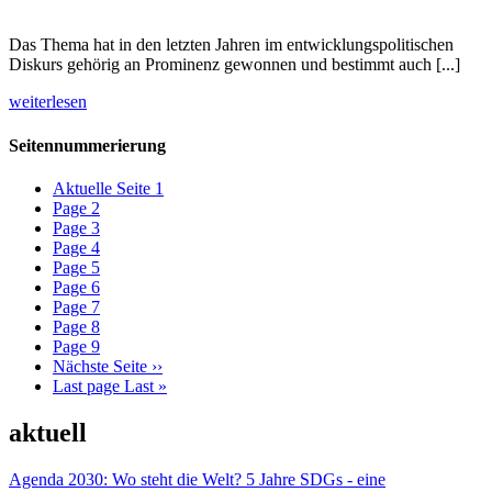
Das Thema hat in den letzten Jahren im entwicklungspolitischen
Diskurs gehörig an Prominenz gewonnen und bestimmt auch [...]
weiterlesen
Seitennummerierung
Aktuelle Seite
1
Page
2
Page
3
Page
4
Page
5
Page
6
Page
7
Page
8
Page
9
Nächste Seite
››
Last page
Last »
aktuell
Agenda 2030: Wo steht die Welt? 5 Jahre SDGs - eine