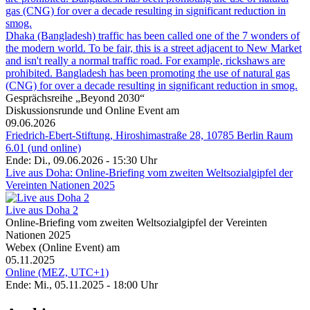
Dhaka (Bangladesh) traffic has been called one of the 7 wonders of
the modern world. To be fair, this is a street adjacent to New Market
and isn't really a normal traffic road. For example, rickshaws are
prohibited. Bangladesh has been promoting the use of natural gas
(CNG) for over a decade resulting in significant reduction in smog.
Gesprächsreihe „Beyond 2030“
Diskussionsrunde und Online Event am
09.06.2026
Friedrich-Ebert-Stiftung, Hiroshimastraße 28, 10785 Berlin Raum
6.01 (und online)
Ende: Di., 09.06.2026 - 15:30 Uhr
Live aus Doha: Online-Briefing vom zweiten Weltsozialgipfel der
Vereinten Nationen 2025
Live aus Doha 2
Online-Briefing vom zweiten Weltsozialgipfel der Vereinten
Nationen 2025
Webex (Online Event) am
05.11.2025
Online (MEZ, UTC+1)
Ende: Mi., 05.11.2025 - 18:00 Uhr