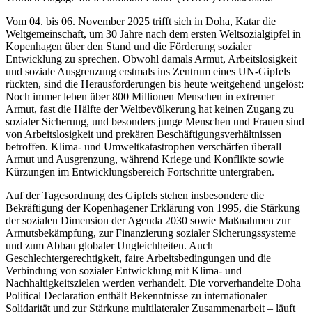
Vom 04. bis 06. November 2025 trifft sich in Doha, Katar die
Weltgemeinschaft, um 30 Jahre nach dem ersten Weltsozialgipfel in
Kopenhagen über den Stand und die Förderung sozialer
Entwicklung zu sprechen. Obwohl damals Armut, Arbeitslosigkeit
und soziale Ausgrenzung erstmals ins Zentrum eines UN-Gipfels
rückten, sind die Herausforderungen bis heute weitgehend ungelöst:
Noch immer leben über 800 Millionen Menschen in extremer
Armut, fast die Hälfte der Weltbevölkerung hat keinen Zugang zu
sozialer Sicherung, und besonders junge Menschen und Frauen sind
von Arbeitslosigkeit und prekären Beschäftigungsverhältnissen
betroffen. Klima- und Umweltkatastrophen verschärfen überall
Armut und Ausgrenzung, während Kriege und Konflikte sowie
Kürzungen im Entwicklungsbereich Fortschritte untergraben.
Auf der Tagesordnung des Gipfels stehen insbesondere die
Bekräftigung der Kopenhagener Erklärung von 1995, die Stärkung
der sozialen Dimension der Agenda 2030 sowie Maßnahmen zur
Armutsbekämpfung, zur Finanzierung sozialer Sicherungssysteme
und zum Abbau globaler Ungleichheiten. Auch
Geschlechtergerechtigkeit, faire Arbeitsbedingungen und die
Verbindung von sozialer Entwicklung mit Klima- und
Nachhaltigkeitszielen werden verhandelt. Die vorverhandelte Doha
Political Declaration enthält Bekenntnisse zu internationaler
Solidarität und zur Stärkung multilateraler Zusammenarbeit – läuft