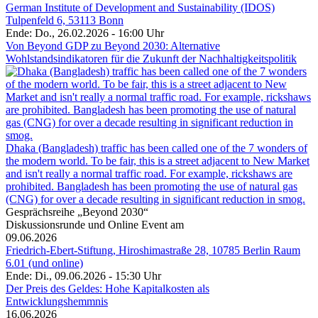
German Institute of Development and Sustainability (IDOS)
Tulpenfeld 6, 53113 Bonn
Ende: Do., 26.02.2026 - 16:00 Uhr
Von Beyond GDP zu Beyond 2030: Alternative
Wohlstandsindikatoren für die Zukunft der Nachhaltigkeitspolitik
Dhaka (Bangladesh) traffic has been called one of the 7 wonders of
the modern world. To be fair, this is a street adjacent to New Market
and isn't really a normal traffic road. For example, rickshaws are
prohibited. Bangladesh has been promoting the use of natural gas
(CNG) for over a decade resulting in significant reduction in smog.
Gesprächsreihe „Beyond 2030“
Diskussionsrunde und Online Event am
09.06.2026
Friedrich-Ebert-Stiftung, Hiroshimastraße 28, 10785 Berlin Raum
6.01 (und online)
Ende: Di., 09.06.2026 - 15:30 Uhr
Der Preis des Geldes: Hohe Kapitalkosten als
Entwicklungshemmnis
16.06.2026