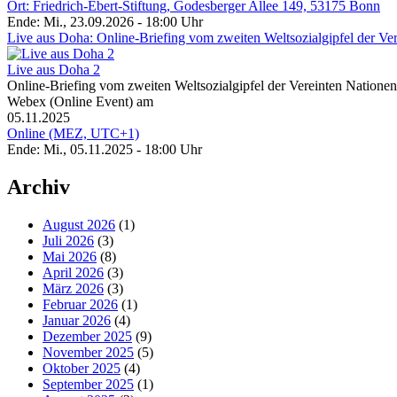
Ort: Friedrich-Ebert-Stiftung, Godesberger Allee 149, 53175 Bonn
Ende: Mi., 23.09.2026 - 18:00 Uhr
Live aus Doha: Online-Briefing vom zweiten Weltsozialgipfel der Ve
Live aus Doha 2
Online-Briefing vom zweiten Weltsozialgipfel der Vereinten Natione
Webex (Online Event) am
05.11.2025
Online (MEZ, UTC+1)
Ende: Mi., 05.11.2025 - 18:00 Uhr
Archiv
August 2026
(1)
Juli 2026
(3)
Mai 2026
(8)
April 2026
(3)
März 2026
(3)
Februar 2026
(1)
Januar 2026
(4)
Dezember 2025
(9)
November 2025
(5)
Oktober 2025
(4)
September 2025
(1)