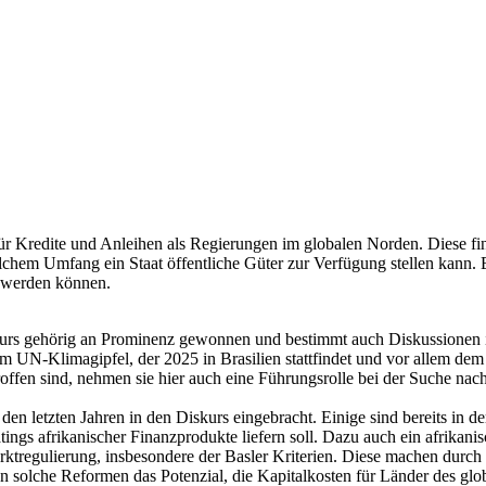
ür Kredite und Anleihen als Regierungen im globalen Norden. Diese fin
lchem Umfang ein Staat öffentliche Güter zur Verfügung stellen kann. 
t werden können.
urs gehörig an Prominenz gewonnen und bestimmt auch Diskussionen in 
 UN-Klimagipfel, der 2025 in Brasilien stattfindet und vor allem dem 
offen sind, nehmen sie hier auch eine Führungsrolle bei der Suche nac
 den letzten Jahren in den Diskurs eingebracht. Einige sind bereits in
atings afrikanischer Finanzprodukte liefern soll. Dazu auch ein afrikan
ktregulierung, insbesondere der Basler Kriterien. Diese machen durch 
 solche Reformen das Potenzial, die Kapitalkosten für Länder des glo