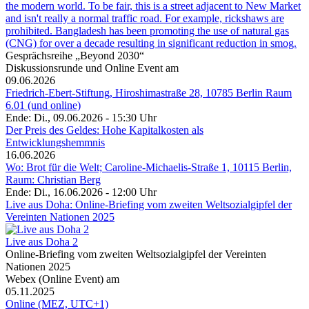
the modern world. To be fair, this is a street adjacent to New Market
and isn't really a normal traffic road. For example, rickshaws are
prohibited. Bangladesh has been promoting the use of natural gas
(CNG) for over a decade resulting in significant reduction in smog.
Gesprächsreihe „Beyond 2030“
Diskussionsrunde und Online Event am
09.06.2026
Friedrich-Ebert-Stiftung, Hiroshimastraße 28, 10785 Berlin Raum
6.01 (und online)
Ende: Di., 09.06.2026 - 15:30 Uhr
Der Preis des Geldes: Hohe Kapitalkosten als
Entwicklungshemmnis
16.06.2026
Wo: Brot für die Welt; Caroline-Michaelis-Straße 1, 10115 Berlin,
Raum: Christian Berg
Ende: Di., 16.06.2026 - 12:00 Uhr
Live aus Doha: Online-Briefing vom zweiten Weltsozialgipfel der
Vereinten Nationen 2025
Live aus Doha 2
Online-Briefing vom zweiten Weltsozialgipfel der Vereinten
Nationen 2025
Webex (Online Event) am
05.11.2025
Online (MEZ, UTC+1)