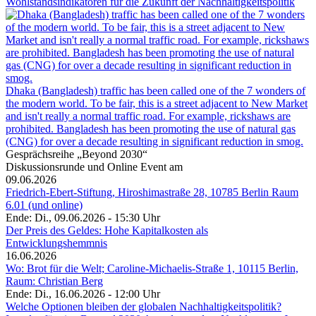
Wohlstandsindikatoren für die Zukunft der Nachhaltigkeitspolitik
Dhaka (Bangladesh) traffic has been called one of the 7 wonders of
the modern world. To be fair, this is a street adjacent to New Market
and isn't really a normal traffic road. For example, rickshaws are
prohibited. Bangladesh has been promoting the use of natural gas
(CNG) for over a decade resulting in significant reduction in smog.
Gesprächsreihe „Beyond 2030“
Diskussionsrunde und Online Event am
09.06.2026
Friedrich-Ebert-Stiftung, Hiroshimastraße 28, 10785 Berlin Raum
6.01 (und online)
Ende: Di., 09.06.2026 - 15:30 Uhr
Der Preis des Geldes: Hohe Kapitalkosten als
Entwicklungshemmnis
16.06.2026
Wo: Brot für die Welt; Caroline-Michaelis-Straße 1, 10115 Berlin,
Raum: Christian Berg
Ende: Di., 16.06.2026 - 12:00 Uhr
Welche Optionen bleiben der globalen Nachhaltigkeitspolitik?