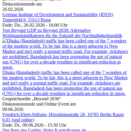
Diskussionsrunde am
26.02.2026
German Institute of Development and Sustainability (IDOS)
Tulpenfeld 6, 53113 Bonn
Ende: Do., 26.02.2026 - 16:00 Uhr
Von Beyond GDP zu Beyond 2030: Alternative
Wohlstandsindikatoren für die Zukunft der Nachhaltigkeitspolitik
Dhaka (Bangladesh) traffic has been called one of the 7 wonders of
the modern world. To be fair, this is a street adjacent to New Market
and isn't really a normal traffic road. For example, rickshaws are
prohibited. Bangladesh has been promoting the use of natural gas
(CNG) for over a decade resulting in significant reduction in smog.
Gesprächsreihe „Beyond 2030“
Diskussionsrunde und Online Event am
09.06.2026
Friedrich-Ebert-Stiftung, Hiroshimastraße 28, 10785 Berlin Raum
6.01 (und online)
Ende: Di., 09.06.2026 - 15:30 Uhr
Der Preis des Geldes: Hohe Kapitalkosten als