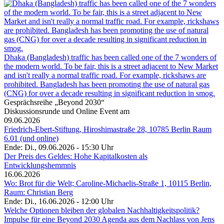
Dhaka (Bangladesh) traffic has been called one of the 7 wonders of
the modern world. To be fair, this is a street adjacent to New Market
and isn't really a normal traffic road. For example, rickshaws are
prohibited. Bangladesh has been promoting the use of natural gas
(CNG) for over a decade resulting in significant reduction in smog.
Gesprächsreihe „Beyond 2030“
Diskussionsrunde und Online Event am
09.06.2026
Friedrich-Ebert-Stiftung, Hiroshimastraße 28, 10785 Berlin Raum
6.01 (und online)
Ende: Di., 09.06.2026 - 15:30 Uhr
Der Preis des Geldes: Hohe Kapitalkosten als
Entwicklungshemmnis
16.06.2026
Wo: Brot für die Welt; Caroline-Michaelis-Straße 1, 10115 Berlin,
Raum: Christian Berg
Ende: Di., 16.06.2026 - 12:00 Uhr
Welche Optionen bleiben der globalen Nachhaltigkeitspolitik?
Impulse für eine Beyond 2030 Agenda aus dem Nachlass von Jens