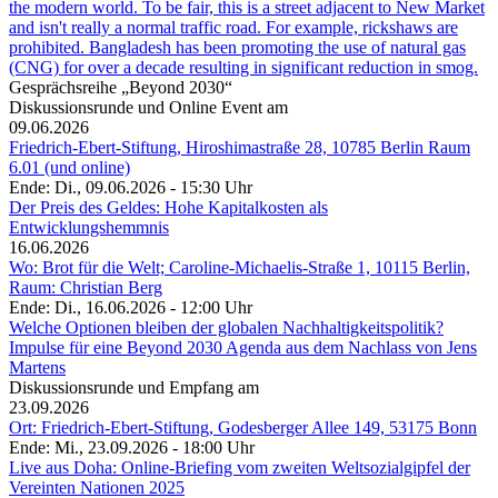
the modern world. To be fair, this is a street adjacent to New Market
and isn't really a normal traffic road. For example, rickshaws are
prohibited. Bangladesh has been promoting the use of natural gas
(CNG) for over a decade resulting in significant reduction in smog.
Gesprächsreihe „Beyond 2030“
Diskussionsrunde und Online Event am
09.06.2026
Friedrich-Ebert-Stiftung, Hiroshimastraße 28, 10785 Berlin Raum
6.01 (und online)
Ende: Di., 09.06.2026 - 15:30 Uhr
Der Preis des Geldes: Hohe Kapitalkosten als
Entwicklungshemmnis
16.06.2026
Wo: Brot für die Welt; Caroline-Michaelis-Straße 1, 10115 Berlin,
Raum: Christian Berg
Ende: Di., 16.06.2026 - 12:00 Uhr
Welche Optionen bleiben der globalen Nachhaltigkeitspolitik?
Impulse für eine Beyond 2030 Agenda aus dem Nachlass von Jens
Martens
Diskussionsrunde und Empfang am
23.09.2026
Ort: Friedrich-Ebert-Stiftung, Godesberger Allee 149, 53175 Bonn
Ende: Mi., 23.09.2026 - 18:00 Uhr
Live aus Doha: Online-Briefing vom zweiten Weltsozialgipfel der
Vereinten Nationen 2025