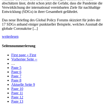
abschätzen lässt, droht schon jetzt die Gefahr, dass die Pandemie die
Verwirklichung der international vereinbarten Ziele für nachhaltige
Entwicklung (SDGs) in ihrer Gesamtheit gefährdet.
Das neue Briefing des Global Policy Forums skizziert für jedes der
17 SDGs anhand einiger punktueller Beispiele, welches Ausmaß die
globale Coronakrise [...]
weiterlesen
Seitennummerierung
First page
« First
Vorherige Seite
‹‹
…
Page
5
Page
6
Page
7
Page
8
Aktuelle Seite
9
Page
10
Page
11
Page
12
Page
13