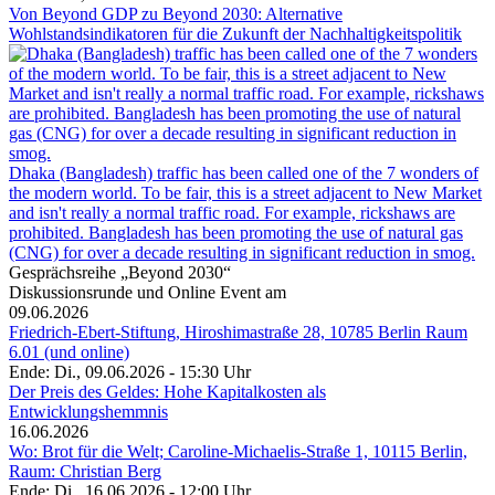
Von Beyond GDP zu Beyond 2030: Alternative
Wohlstandsindikatoren für die Zukunft der Nachhaltigkeitspolitik
Dhaka (Bangladesh) traffic has been called one of the 7 wonders of
the modern world. To be fair, this is a street adjacent to New Market
and isn't really a normal traffic road. For example, rickshaws are
prohibited. Bangladesh has been promoting the use of natural gas
(CNG) for over a decade resulting in significant reduction in smog.
Gesprächsreihe „Beyond 2030“
Diskussionsrunde und Online Event am
09.06.2026
Friedrich-Ebert-Stiftung, Hiroshimastraße 28, 10785 Berlin Raum
6.01 (und online)
Ende: Di., 09.06.2026 - 15:30 Uhr
Der Preis des Geldes: Hohe Kapitalkosten als
Entwicklungshemmnis
16.06.2026
Wo: Brot für die Welt; Caroline-Michaelis-Straße 1, 10115 Berlin,
Raum: Christian Berg
Ende: Di., 16.06.2026 - 12:00 Uhr