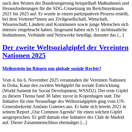
nach den Worten der Bundesregierung beispielhaft Maßnahmen und
Herausforderungen für die SDG-Umsetzung im Berichtszeitraum
2021 bis 2025 auf. Er wurde in einem partizipativen Prozess erstellt,
bei dem Vertreter*innen aus Zivilgesellschaft, Wirtschaft,
Wissenschaft, Ländern und Kommunen sowie junge Menschen sich
intensiv eingebracht haben. Insgesamt haben sich 51 nichtstaatliche
Institutionen, Verbände und Netzwerke beteiligt, darunter das [...]
Der zweite Weltsozialgipfel der Vereinten
Nationen 2025
Meilenstein im Ringen um globale soziale Rechte?
Vom 4. bis 6. November 2025 veranstalten die Vereinten Nationen
in Doha, Katar den zweiten Weltgipfel für soziale Entwicklung
(World Summit for Social Development, WSSD2). Der erste Gipfel
zu diesem Thema fand 30 Jahre zuvor in Kopenhagen statt. Die
Initiative für eine Neuauflage des Weltsozialgipfels ging vom UN-
Generalsekretär António Guterres aus. Er hatte sich bereits 2021 in
seinem Report „Our Common Agenda“ für einen solchen Gipfel
ausgesprochen. Er griff damals eine Initiative des Club de Madrid
auf. Dieser Zusammenschluss ehemaliger [...]