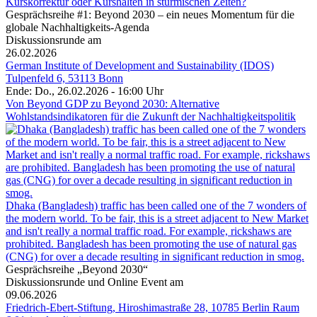
Kurskorrektur oder Kurshalten in stürmischen Zeiten?
Gesprächsreihe #1: Beyond 2030 – ein neues Momentum für die
globale Nachhaltigkeits-Agenda
Diskussionsrunde am
26.02.2026
German Institute of Development and Sustainability (IDOS)
Tulpenfeld 6, 53113 Bonn
Ende: Do., 26.02.2026 - 16:00 Uhr
Von Beyond GDP zu Beyond 2030: Alternative
Wohlstandsindikatoren für die Zukunft der Nachhaltigkeitspolitik
Dhaka (Bangladesh) traffic has been called one of the 7 wonders of
the modern world. To be fair, this is a street adjacent to New Market
and isn't really a normal traffic road. For example, rickshaws are
prohibited. Bangladesh has been promoting the use of natural gas
(CNG) for over a decade resulting in significant reduction in smog.
Gesprächsreihe „Beyond 2030“
Diskussionsrunde und Online Event am
09.06.2026
Friedrich-Ebert-Stiftung, Hiroshimastraße 28, 10785 Berlin Raum