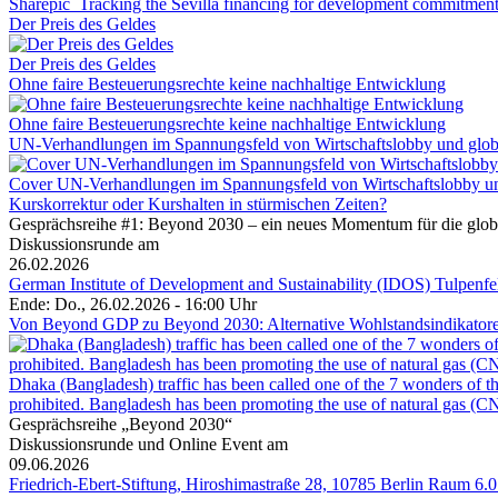
Sharepic_Tracking the Sevilla financing for development commitmen
Der Preis des Geldes
Der Preis des Geldes
Ohne faire Besteuerungsrechte keine nachhaltige Entwicklung
Ohne faire Besteuerungsrechte keine nachhaltige Entwicklung
UN-Verhandlungen im Spannungsfeld von Wirtschaftslobby und globa
Cover UN-Verhandlungen im Spannungsfeld von Wirtschaftslobby und
Kurskorrektur oder Kurshalten in stürmischen Zeiten?
Gesprächsreihe #1: Beyond 2030 – ein neues Momentum für die glob
Diskussionsrunde am
26.02.2026
German Institute of Development and Sustainability (IDOS) Tulpenf
Ende: Do., 26.02.2026 - 16:00 Uhr
Von Beyond GDP zu Beyond 2030: Alternative Wohlstandsindikatoren 
Dhaka (Bangladesh) traffic has been called one of the 7 wonders of the
prohibited. Bangladesh has been promoting the use of natural gas (CNG
Gesprächsreihe „Beyond 2030“
Diskussionsrunde und Online Event am
09.06.2026
Friedrich-Ebert-Stiftung, Hiroshimastraße 28, 10785 Berlin Raum 6.0