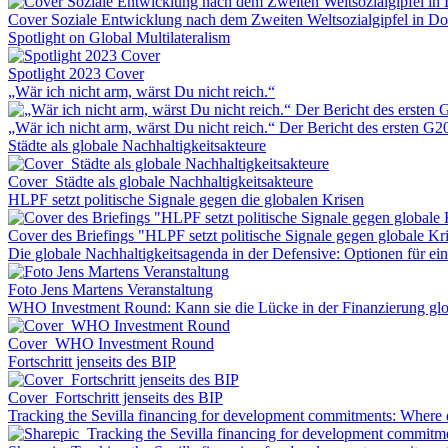
Cover Soziale Entwicklung nach dem Zweiten Weltsozialgipfel in D
Spotlight on Global Multilateralism
Spotlight 2023 Cover
„Wär ich nicht arm, wärst Du nicht reich.“
„Wär ich nicht arm, wärst Du nicht reich.“ Der Bericht des ersten G
Städte als globale Nachhaltigkeitsakteure
Cover_Städte als globale Nachhaltigkeitsakteure
HLPF setzt politische Signale gegen die globalen Krisen
Cover des Briefings "HLPF setzt politische Signale gegen globale Kr
Die globale Nachhaltigkeitsagenda in der Defensive: Optionen für 
Foto Jens Martens Veranstaltung
WHO Investment Round: Kann sie die Lücke in der Finanzierung glo
Cover_WHO Investment Round
Fortschritt jenseits des BIP
Cover_Fortschritt jenseits des BIP
Tracking the Sevilla financing for development commitments: Where 