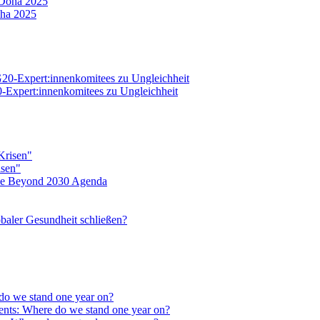
oha 2025
20-Expert:innenkomitees zu Ungleichheit
isen"
eine Beyond 2030 Agenda
baler Gesundheit schließen?
do we stand one year on?