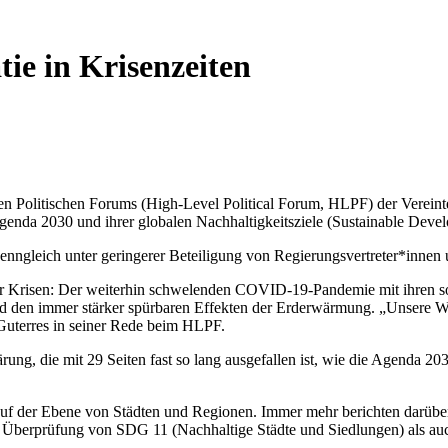
ie in Krisenzeiten
gen Politischen Forums (High-Level Political Forum, HLPF) der Verein
Agenda 2030 und ihrer globalen Nachhaltigkeitsziele (Sustainable De
enngleich unter geringerer Beteiligung von Regierungsvertreter*innen u
r Krisen: Der weiterhin schwelenden COVID-19-Pandemie mit ihren s
nd den immer stärker spürbaren Effekten der Erderwärmung. „Unsere Wel
Guterres in seiner Rede beim HLPF.
rung, die mit 29 Seiten fast so lang ausgefallen ist, wie die Agenda 2
 auf der Ebene von Städten und Regionen. Immer mehr berichten dar
 Überprüfung von SDG 11 (Nachhaltige Städte und Siedlungen) als auc