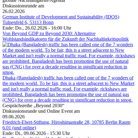
globale Nachhaltigkeits-Agenda
Diskussionsrunde am
26.02.2026
German Institute of Development and Sustainability (IDOS)
Tulpenfeld 6, 53113 Bonn
Ende: Do., 26.02.2026 - 16:00 Uhr
Von Beyond GDP zu Beyond 2030: Alternative
Wohlstandsindikatoren für die Zukunft der Nachhaltigkeitspolitik
Dhaka (Bangladesh) traffic has been called one of the 7 wonders of
the modern world. To be fair, this is a street adjacent to New Market
and isn't really a normal traffic road. For example, rickshaws are
prohibited. Bangladesh has been promoting the use of natural gas
(CNG) for over a decade resulting in significant reduction in smog.
Gesprächsreihe „Beyond 2030“
Diskussionsrunde und Online Event am
09.06.2026
Friedrich-Ebert-Stiftung, Hiroshimastraße 28, 10785 Berlin Raum
6.01 (und online)
Ende: Di., 09.06.2026 - 15:30 Uhr