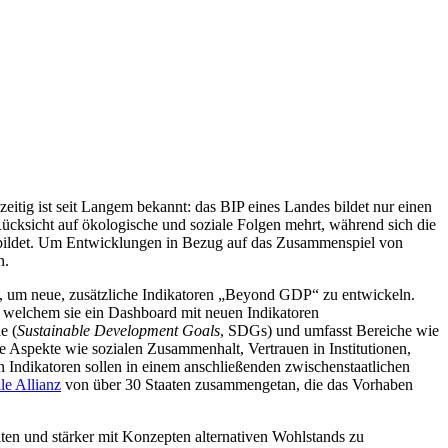
zeitig ist seit Langem bekannt: das BIP eines Landes bildet nur einen
Rücksicht auf ökologische und soziale Folgen mehrt, während sich die
abgebildet. Um Entwicklungen in Bezug auf das Zusammenspiel von
en.
t, um neue, zusätzliche Indikatoren „Beyond GDP“ zu entwickeln.
n welchem sie ein Dashboard mit neuen Indikatoren
e (
Sustainable Development Goals
, SDGs) und umfasst Bereiche wie
 Aspekte wie sozialen Zusammenhalt, Vertrauen in Institutionen,
n Indikatoren sollen in einem anschließenden zwischenstaatlichen
le Allianz
von über 30 Staaten zusammengetan, die das Vorhaben
iten und stärker mit Konzepten alternativen Wohlstands zu