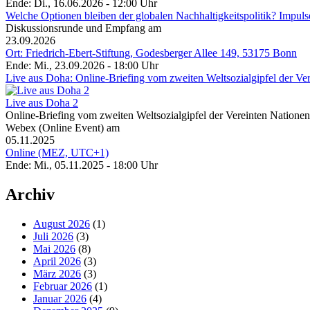
Ende: Di., 16.06.2026 - 12:00 Uhr
Welche Optionen bleiben der globalen Nachhaltigkeitspolitik? Impu
Diskussionsrunde und Empfang am
23.09.2026
Ort: Friedrich-Ebert-Stiftung, Godesberger Allee 149, 53175 Bonn
Ende: Mi., 23.09.2026 - 18:00 Uhr
Live aus Doha: Online-Briefing vom zweiten Weltsozialgipfel der Ve
Live aus Doha 2
Online-Briefing vom zweiten Weltsozialgipfel der Vereinten Natione
Webex (Online Event) am
05.11.2025
Online (MEZ, UTC+1)
Ende: Mi., 05.11.2025 - 18:00 Uhr
Archiv
August 2026
(1)
Juli 2026
(3)
Mai 2026
(8)
April 2026
(3)
März 2026
(3)
Februar 2026
(1)
Januar 2026
(4)