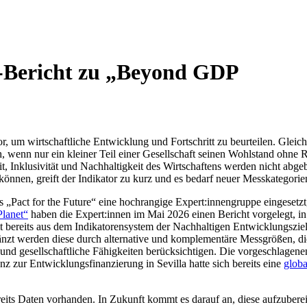
-Bericht zu „Beyond GDP
r, um wirtschaftliche Entwicklung und Fortschritt zu beurteilen. Gleich
, wenn nur ein kleiner Teil einer Gesellschaft seinen Wohlstand ohne 
heit, Inklusivität und Nachhaltigkeit des Wirtschaftens werden nicht 
können, greift der Indikator zu kurz und es bedarf neuer Messkategori
„Pact for the Future“ eine hochrangige Expert:innengruppe eingesetz
Planet“
haben die Expert:innen im Mai 2026 einen Bericht vorgelegt, i
t bereits aus dem Indikatorensystem der Nachhaltigen Entwicklungsziel
nzt werden diese durch alternative und komplementäre Messgrößen, die
und gesellschaftliche Fähigkeiten berücksichtigen. Die vorgeschlagene
nz zur Entwicklungsfinanzierung in Sevilla hatte sich bereits eine
globa
reits Daten vorhanden. In Zukunft kommt es darauf an, diese aufzubere