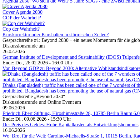
Agenda 2030: Wo steht die Welt? 5 Jahre SDGs - eine Zwischenbila
Cover Agenda 2030
COP der Wahrheit?
Cop der Wahrheit?
Kurskorrektur oder Kurshalten in stürmischen Zeiten?
Gesprächsreihe #1: Beyond 2030 – ein neues Momentum für die glob
Diskussionsrunde am
26.02.2026
German Institute of Development and Sustainability (IDOS) Tulpenf
Ende: Do., 26.02.2026 - 16:00 Uhr
Von Beyond GDP zu Beyond 2030: Alternative Wohlstandsindikatoren 
Dhaka (Bangladesh) traffic has been called one of the 7 wonders of the
prohibited. Bangladesh has been promoting the use of natural gas (CNG
Gesprächsreihe „Beyond 2030“
Diskussionsrunde und Online Event am
09.06.2026
Friedrich-Ebert-Stiftung, Hiroshimastraße 28, 10785 Berlin Raum 6.0
Ende: Di., 09.06.2026 - 15:30 Uhr
Der Preis des Geldes: Hohe Kapitalkosten als Entwicklungshemmnis
16.06.2026
Wo: Brot für die Welt; Caroline-Michaelis-Straße 1, 10115 Berlin, R