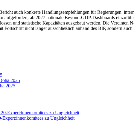
ericht auch konkrete Handlungsempfehlungen für Regierungen, internati
u aufgefordert, ab 2027 nationale Beyond-GDP-Dashboards einzuführen
sen und statistische Kapazitäten ausgebaut werden. Die Vereinten Nati
t Fortschritt nicht länger ausschließlich anhand des BIP, sondern auc
25
oha 2025
20-Expert:innenkomitees zu Ungleichheit