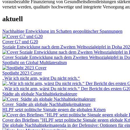
vorausbezahlte Finanzierung von Gesundheitsdienstleistungen stärke
versetzt werden, qualitativ hochwertige und integrierte Versorgung an
aktuell
Nachhaltige Entwicklung im Schatten geopolitischer Spannungen
Cover G7 und G20
Soziale Entwicklung nach dem Zweiten Weltsozialgipfel in Doha 20
Cover Soziale Entwicklung nach dem Zweiten Weltsozialgipfel in D
Spotlight on Global Multilateralism
Spotlight 2023 Cover
„Wär ich nicht arm, wärst Du nicht reich.“
„Wär ich nicht arm, wärst Du nicht reich.“ Der Bericht des ersten G
Städte als globale Nachhaltigkeitsakteure
Cover_Städte als globale Nachhaltigkeitsakteure
HLPF setzt politische Signale gegen die globalen Krisen
Cover des Briefings "HLPF setzt politische Signale gegen globale Kr
Die globale Nachhaltigkeitsagenda in der Defensive: Optionen für 