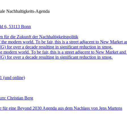
ale Nachhaltigkeits-Agenda
eld 6, 53113 Bonn
für die Zukunft der Nachhaltigkeitspolitik
 modern world. To be fair, this is a street adjacent to New Market and i
) for over a decade resulting in significant reduction in smog.
1 (und online)
aum: Christian Berg
lse für eine Beyond 2030 Agenda aus dem Nachlass von Jens Martens