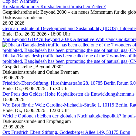
Cop der Wahrheit?
Kurskorrektur oder Kurshalten in stürmischen Zeiten?
Gesprächsreihe #1: Beyond 2030 – ein neues Momentum für die glob
Diskussionsrunde am
26.02.2026
German Institute of Development and Sustainability (IDOS) Tulpenf
Ende: Do., 26.02.2026 - 16:00 Uhr
Von Beyond GDP zu Beyond 2030: Alternative Wohlstandsindikatoren 
Dhaka (Bangladesh) traffic has been called one of the 7 wonders of the
prohibited. Bangladesh has been promoting the use of natural gas (CNG
Gesprächsreihe „Beyond 2030“
Diskussionsrunde und Online Event am
09.06.2026
Friedrich-Ebert-Stiftung, Hiroshimastraße 28, 10785 Berlin Raum 6.0
Ende: Di., 09.06.2026 - 15:30 Uhr
Der Preis des Geldes: Hohe Kapitalkosten als Entwicklungshemmnis
16.06.2026
Wo: Brot für die Welt; Caroline-Michaelis-Straße 1, 10115 Berlin, R
Ende: Di., 16.06.2026 - 12:00 Uhr
Welche Optionen bleiben der globalen Nachhaltigkeitspolitik? Impu
Diskussionsrunde und Empfang am
23.09.2026
Ort: Friedrich-Ebert-Stiftung, Godesberger Allee 149, 53175 Bonn