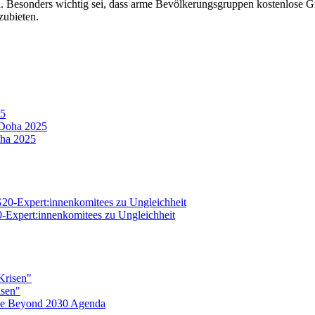
n. Besonders wichtig sei, dass arme Bevölkerungsgruppen kostenlose 
zubieten.
25
oha 2025
20-Expert:innenkomitees zu Ungleichheit
isen"
eine Beyond 2030 Agenda