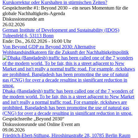
Kurskorrektur oder Kurshalten in stürmischen Zeiten?
Gesprächsreihe #1: Beyond 2030 – ein neues Momentum für die
globale Nachhaltigkeits-Agenda
Diskussionsrunde am
26.02.2026
German Institute of Development and Sustainability (IDOS)
Tulpenfeld 6, 53113 Bonn
Ende: Do., 26.02.2026 - 16:00 Uhr
Von Beyond GDP zu Beyond 2030: Alternative
Wohlstandsindikatoren für die Zukunft der Nachhaltigkeitspolitik
Dhaka (Bangladesh) traffic has been called one of the 7 wonders of
the modern world. To be fair, this is a street adjacent to New Market
and isn't really a normal traffic road. For example, rickshaws are
prohibited. Bangladesh has been promoting the use of natural gas
(CNG) for over a decade resulting in significant reduction in smog.
Gesprächsreihe „Beyond 2030“
Diskussionsrunde und Online Event am
09.06.2026
Friedrich-Ebert-Stiftung, Hiroshimastraße 28, 10785 Berlin Raum