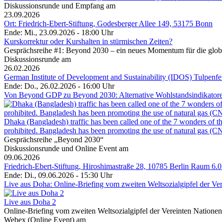
Diskussionsrunde und Empfang am
23.09.2026
Ort: Friedrich-Ebert-Stiftung, Godesberger Allee 149, 53175 Bonn
Ende: Mi., 23.09.2026 - 18:00 Uhr
Kurskorrektur oder Kurshalten in stürmischen Zeiten?
Gesprächsreihe #1: Beyond 2030 – ein neues Momentum für die glob
Diskussionsrunde am
26.02.2026
German Institute of Development and Sustainability (IDOS) Tulpenf
Ende: Do., 26.02.2026 - 16:00 Uhr
Von Beyond GDP zu Beyond 2030: Alternative Wohlstandsindikatoren 
Dhaka (Bangladesh) traffic has been called one of the 7 wonders of the
prohibited. Bangladesh has been promoting the use of natural gas (CNG
Gesprächsreihe „Beyond 2030“
Diskussionsrunde und Online Event am
09.06.2026
Friedrich-Ebert-Stiftung, Hiroshimastraße 28, 10785 Berlin Raum 6.0
Ende: Di., 09.06.2026 - 15:30 Uhr
Live aus Doha: Online-Briefing vom zweiten Weltsozialgipfel der Ve
Live aus Doha 2
Online-Briefing vom zweiten Weltsozialgipfel der Vereinten Natione
Webex (Online Event) am