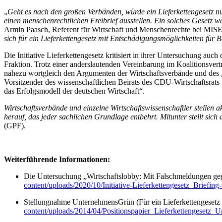
„
Geht es nach den großen Verbänden, würde ein Lieferkettengesetz nu
einen menschenrechtlichen Freibrief ausstellen. Ein solches Gesetz 
Armin Paasch, Referent für Wirtschaft und Menschenrechte bei M
sich für ein Lieferkettengesetz mit Entschädigungsmöglichkeiten für Be
Die Initiative Lieferkettengesetz kritisiert in ihrer Untersuchung a
Fraktion. Trotz einer anderslautenden Vereinbarung im Koalitionsvert
nahezu wortgleich den Argumenten der Wirtschaftsverbände und des „
Vorsitzender des wissenschaftlichen Beirats des CDU-Wirtschaftsrat
das Erfolgsmodell der deutschen Wirtschaft“.
Wirtschaftsverbände und einzelne Wirtschaftswissenschaftler stellen a
herauf, das jeder sachlichen Grundlage entbehrt. Mitunter stellt sich 
(GPF).
Weiterführende Informationen:
Die Untersuchung „Wirtschaftslobby: Mit Falschmeldungen gegen 
content/uploads/2020/10/Initiative-Lieferkettengesetz_Briefi
Stellungnahme UnternehmensGrün (Für ein Lieferkettengesetz
content/uploads/2014/04/Positionspapier_Lieferkettenges