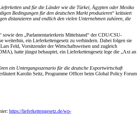
Lieferketten und für die Länder wie die Türkei, Ägypten oder Mexiko
ürdigen Bedingungen für den deutschen Markt produzieren
“ kritisiert
gen distanzieren und endlich den vielen Unternehmen zuhören, die
rgie“ sowie den „Parlamentarierkreis Mittelstand“ der CDU/CSU-
 weiterhin, ein Lieferkettengesetz zu verhindern. Dabei folgen sie
ars Feld, Vorsitzender der Wirtschaftsweisen und zugleich
A), hatte jüngst behauptet, ein Lieferkettengesetz lege die „Axt an
wören ein Untergangsszenario für die deutsche Exportwirtschaft
erläutert Karolin Seitz, Programme Officer beim Global Policy Forum
hier:
https://lieferkettengesetz.de/wp-