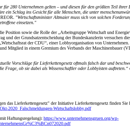
r für 280 Unternehmen gelten – und diesen für den größten Teil ihrer 
wäre ein Schlag ins Gesicht für alle Menschen, die unter menschenunw
ISEREOR.
"Wirtschaftsminister Altmaier muss sich von solchen Forderun
troffene einsetzen."
uch die Position sowie die Rolle der „Arbeitsgruppe Wirtschaft und Ene
rag und der Grundsatzentscheidung der Bundeskanzlerin versuchen diese
Wirtschaftsrat der CDU“, einer Lobbyorganisation von Unternehmen. L
s und Mitglied in einem Gremium des Verbands der Maschinenbauer (VDM
ktuelle Vorschläge für Lieferkettengesetz oftmals falsch dar und besch
die Frage, ob sie dabei als Wissenschaftler oder Lobbyisten auftreten.“
das Lieferkettengesetz" der Initiative Lieferkettengesetz finden Sie 
ng-Okt-2020_Falschmeldungen-Wirtschaftslobby.pdf
 mit Haftungsregelung):
https://www.unternehmensgruen.org/wp-
etz_UnternehmensGr%C3%BCn072020.pdf