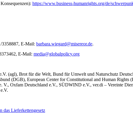
it Konsequenzen):
https://www.business-humanrights.org/de/schwerpunk
1/3358887, E-Mail:
barbara.wiegard@misereor.de
.
-8373462, E-Mail:
media@globalpolicy.org
.V. (agl), Brot für die Welt, Bund für Umwelt und Naturschutz Deutsc
bund (DGB), European Center for Constitutional and Human Rights 
 V., Oxfam Deutschland e.V., SÜDWIND e.V., ver.di – Vereinte Dien
e.V.
n das Lieferkettengesetz