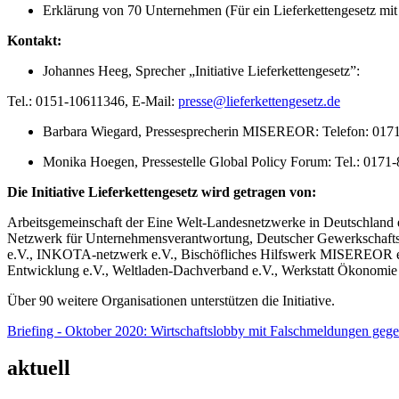
Erklärung von 70 Unternehmen (Für ein Lieferkettengesetz m
Kontakt:
Johannes Heeg, Sprecher „Initiative Lieferkettengesetz”:
Tel.: 0151-10611346, E-Mail:
presse@lieferkettengesetz.de
Barbara Wiegard, Pressesprecherin MISEREOR: Telefon: 017
Monika Hoegen, Pressestelle Global Policy Forum: Tel.: 0171
Die Initiative Lieferkettengesetz wird getragen von:
Arbeitsgemeinschaft der Eine Welt-Landesnetzwerke in Deutschland e
Netzwerk für Unternehmensverantwortung, Deutscher Gewerkschafts
e.V., INKOTA-netzwerk e.V., Bischöfliches Hilfswerk MISEREOR e.
Entwicklung e.V., Weltladen-Dachverband e.V., Werkstatt Ökonomie 
Über 90 weitere Organisationen unterstützen die Initiative.
Briefing - Oktober 2020: Wirtschaftslobby mit Falschmeldungen gege
aktuell