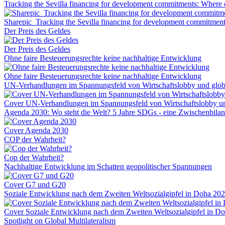
Tracking the Sevilla financing for development commitments: Where 
Sharepic_Tracking the Sevilla financing for development commitmen
Der Preis des Geldes
Der Preis des Geldes
Ohne faire Besteuerungsrechte keine nachhaltige Entwicklung
Ohne faire Besteuerungsrechte keine nachhaltige Entwicklung
UN-Verhandlungen im Spannungsfeld von Wirtschaftslobby und globa
Cover UN-Verhandlungen im Spannungsfeld von Wirtschaftslobby und
Agenda 2030: Wo steht die Welt? 5 Jahre SDGs - eine Zwischenbila
Cover Agenda 2030
COP der Wahrheit?
Cop der Wahrheit?
Nachhaltige Entwicklung im Schatten geopolitischer Spannungen
Cover G7 und G20
Soziale Entwicklung nach dem Zweiten Weltsozialgipfel in Doha 20
Cover Soziale Entwicklung nach dem Zweiten Weltsozialgipfel in D
Spotlight on Global Multilateralism