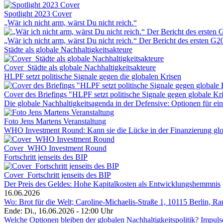
Spotlight 2023 Cover
„Wär ich nicht arm, wärst Du nicht reich.“
„Wär ich nicht arm, wärst Du nicht reich.“ Der Bericht des ersten G
Städte als globale Nachhaltigkeitsakteure
Cover_Städte als globale Nachhaltigkeitsakteure
HLPF setzt politische Signale gegen die globalen Krisen
Cover des Briefings "HLPF setzt politische Signale gegen globale Kr
Die globale Nachhaltigkeitsagenda in der Defensive: Optionen für 
Foto Jens Martens Veranstaltung
WHO Investment Round: Kann sie die Lücke in der Finanzierung glo
Cover_WHO Investment Round
Fortschritt jenseits des BIP
Cover_Fortschritt jenseits des BIP
Der Preis des Geldes: Hohe Kapitalkosten als Entwicklungshemmnis
16.06.2026
Wo: Brot für die Welt; Caroline-Michaelis-Straße 1, 10115 Berlin, R
Ende: Di., 16.06.2026 - 12:00 Uhr
Welche Optionen bleiben der globalen Nachhaltigkeitspolitik? Impu