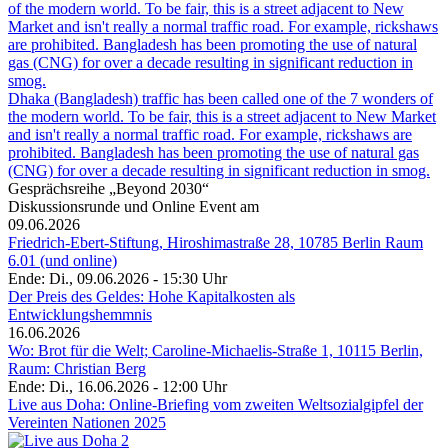
Dhaka (Bangladesh) traffic has been called one of the 7 wonders of
the modern world. To be fair, this is a street adjacent to New Market
and isn't really a normal traffic road. For example, rickshaws are
prohibited. Bangladesh has been promoting the use of natural gas
(CNG) for over a decade resulting in significant reduction in smog.
Gesprächsreihe „Beyond 2030“
Diskussionsrunde und Online Event am
09.06.2026
Friedrich-Ebert-Stiftung, Hiroshimastraße 28, 10785 Berlin Raum
6.01 (und online)
Ende: Di., 09.06.2026 - 15:30 Uhr
Der Preis des Geldes: Hohe Kapitalkosten als
Entwicklungshemmnis
16.06.2026
Wo: Brot für die Welt; Caroline-Michaelis-Straße 1, 10115 Berlin,
Raum: Christian Berg
Ende: Di., 16.06.2026 - 12:00 Uhr
Live aus Doha: Online-Briefing vom zweiten Weltsozialgipfel der
Vereinten Nationen 2025