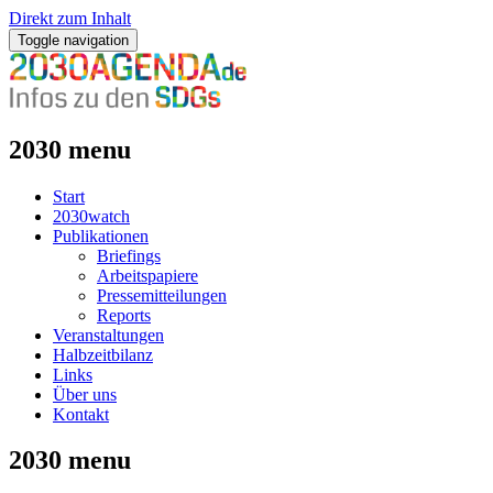
Direkt zum Inhalt
Toggle navigation
2030 menu
Start
2030watch
Publikationen
Briefings
Arbeitspapiere
Pressemitteilungen
Reports
Veranstaltungen
Halbzeitbilanz
Links
Über uns
Kontakt
2030 menu