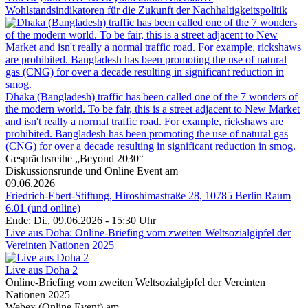
Wohlstandsindikatoren für die Zukunft der Nachhaltigkeitspolitik
Dhaka (Bangladesh) traffic has been called one of the 7 wonders of
the modern world. To be fair, this is a street adjacent to New Market
and isn't really a normal traffic road. For example, rickshaws are
prohibited. Bangladesh has been promoting the use of natural gas
(CNG) for over a decade resulting in significant reduction in smog.
Gesprächsreihe „Beyond 2030“
Diskussionsrunde und Online Event am
09.06.2026
Friedrich-Ebert-Stiftung, Hiroshimastraße 28, 10785 Berlin Raum
6.01 (und online)
Ende: Di., 09.06.2026 - 15:30 Uhr
Live aus Doha: Online-Briefing vom zweiten Weltsozialgipfel der
Vereinten Nationen 2025
Live aus Doha 2
Online-Briefing vom zweiten Weltsozialgipfel der Vereinten
Nationen 2025
Webex (Online Event) am