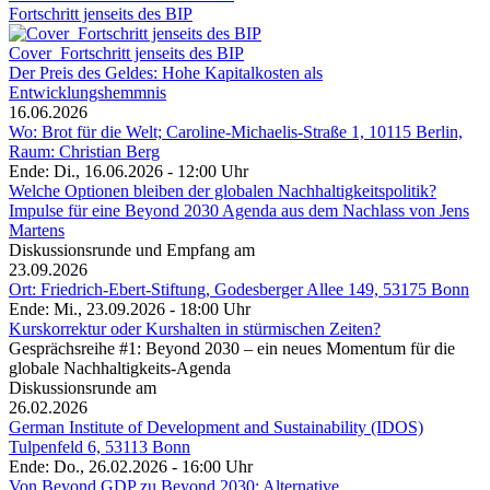
Fortschritt jenseits des BIP
Cover_Fortschritt jenseits des BIP
Der Preis des Geldes: Hohe Kapitalkosten als
Entwicklungshemmnis
16.06.2026
Wo: Brot für die Welt; Caroline-Michaelis-Straße 1, 10115 Berlin,
Raum: Christian Berg
Ende: Di., 16.06.2026 - 12:00 Uhr
Welche Optionen bleiben der globalen Nachhaltigkeitspolitik?
Impulse für eine Beyond 2030 Agenda aus dem Nachlass von Jens
Martens
Diskussionsrunde und Empfang am
23.09.2026
Ort: Friedrich-Ebert-Stiftung, Godesberger Allee 149, 53175 Bonn
Ende: Mi., 23.09.2026 - 18:00 Uhr
Kurskorrektur oder Kurshalten in stürmischen Zeiten?
Gesprächsreihe #1: Beyond 2030 – ein neues Momentum für die
globale Nachhaltigkeits-Agenda
Diskussionsrunde am
26.02.2026
German Institute of Development and Sustainability (IDOS)
Tulpenfeld 6, 53113 Bonn
Ende: Do., 26.02.2026 - 16:00 Uhr
Von Beyond GDP zu Beyond 2030: Alternative