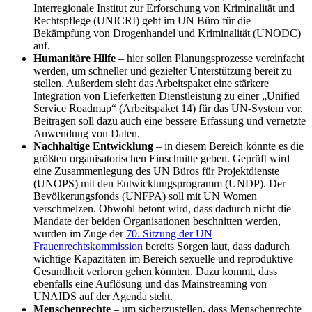
Interregionale Institut zur Erforschung von Kriminalität und
Rechtspflege (UNICRI) geht im UN Büro für die
Bekämpfung von Drogenhandel und Kriminalität (UNODC)
auf.
Humanitäre Hilfe
– hier sollen Planungsprozesse vereinfacht
werden, um schneller und gezielter Unterstützung bereit zu
stellen. Außerdem sieht das Arbeitspaket eine stärkere
Integration von Lieferketten Dienstleistung zu einer „Unified
Service Roadmap“ (Arbeitspaket 14) für das UN-System vor.
Beitragen soll dazu auch eine bessere Erfassung und vernetzte
Anwendung von Daten.
Nachhaltige Entwicklung
– in diesem Bereich könnte es die
größten organisatorischen Einschnitte geben. Geprüft wird
eine Zusammenlegung des UN Büros für Projektdienste
(UNOPS) mit den Entwicklungsprogramm (UNDP). Der
Bevölkerungsfonds (UNFPA) soll mit UN Women
verschmelzen. Obwohl betont wird, dass dadurch nicht die
Mandate der beiden Organisationen beschnitten werden,
wurden im Zuge der
70. Sitzung der UN
Frauenrechtskommission
bereits Sorgen laut, dass dadurch
wichtige Kapazitäten im Bereich sexuelle und reproduktive
Gesundheit verloren gehen könnten. Dazu kommt, dass
ebenfalls eine Auflösung und das Mainstreaming von
UNAIDS auf der Agenda steht.
Menschenrechte
– um sicherzustellen, dass Menschenrechte