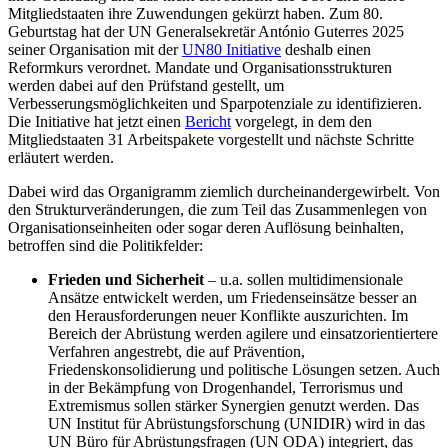
Mitgliedstaaten ihre Zuwendungen gekürzt haben. Zum 80.
Geburtstag hat der UN Generalsekretär António Guterres 2025
seiner Organisation mit der
UN80 Initiative
deshalb einen
Reformkurs verordnet. Mandate und Organisationsstrukturen
werden dabei auf den Prüfstand gestellt, um
Verbesserungsmöglichkeiten und Sparpotenziale zu identifizieren.
Die Initiative hat jetzt einen
Bericht
vorgelegt, in dem den
Mitgliedstaaten 31 Arbeitspakete vorgestellt und nächste Schritte
erläutert werden.
Dabei wird das Organigramm ziemlich durcheinandergewirbelt. Von
den Strukturveränderungen, die zum Teil das Zusammenlegen von
Organisationseinheiten oder sogar deren Auflösung beinhalten,
betroffen sind die Politikfelder:
Frieden und Sicherheit
– u.a. sollen multidimensionale
Ansätze entwickelt werden, um Friedenseinsätze besser an
den Herausforderungen neuer Konflikte auszurichten. Im
Bereich der Abrüstung werden agilere und einsatzorientiertere
Verfahren angestrebt, die auf Prävention,
Friedenskonsolidierung und politische Lösungen setzen. Auch
in der Bekämpfung von Drogenhandel, Terrorismus und
Extremismus sollen stärker Synergien genutzt werden. Das
UN Institut für Abrüstungsforschung (UNIDIR) wird in das
UN Büro für Abrüstungsfragen (UN ODA) integriert, das