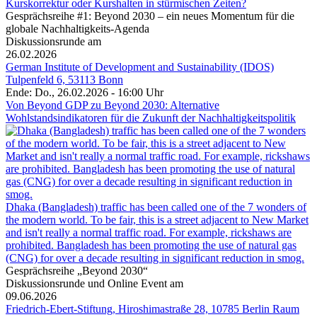
Kurskorrektur oder Kurshalten in stürmischen Zeiten?
Gesprächsreihe #1: Beyond 2030 – ein neues Momentum für die
globale Nachhaltigkeits-Agenda
Diskussionsrunde am
26.02.2026
German Institute of Development and Sustainability (IDOS)
Tulpenfeld 6, 53113 Bonn
Ende: Do., 26.02.2026 - 16:00 Uhr
Von Beyond GDP zu Beyond 2030: Alternative
Wohlstandsindikatoren für die Zukunft der Nachhaltigkeitspolitik
Dhaka (Bangladesh) traffic has been called one of the 7 wonders of
the modern world. To be fair, this is a street adjacent to New Market
and isn't really a normal traffic road. For example, rickshaws are
prohibited. Bangladesh has been promoting the use of natural gas
(CNG) for over a decade resulting in significant reduction in smog.
Gesprächsreihe „Beyond 2030“
Diskussionsrunde und Online Event am
09.06.2026
Friedrich-Ebert-Stiftung, Hiroshimastraße 28, 10785 Berlin Raum