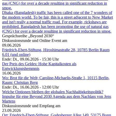
Dhaka (Bangladesh) traffic has been called one of the 7 wonders of
the modern world. To be fair, this is a street adjacent to New Market
and isn't really a normal traffic road. For example, rickshaws are
prohibited. Bangladesh has been promoting the use of natural gas
(CNG) for over a decade resulting in significant reduction in smog.
Gesprächsreihe „Beyond 2030“
Diskussionsrunde und Online Event am
09.06.2026
Friedrich-Ebert-Stiftung, Hiroshimastraße 28, 10785 Berlin Raum
6.01 (und online)
Ende: Di., 09.06.2026 - 15:30 Uhr
Der Preis des Geldes: Hohe Kapitalkosten als
Entwicklungshemmnis
16.06.2026
Wo: Brot für die Welt; Caroline-Michaelis-Straße 1, 10115 Berlin,
Raum: Christian Berg
Ende: Di., 16.06.2026 - 12:00 Uhr
Welche Optionen bleiben der globalen Nachhaltigkeitspolitik?
Impulse für eine Beyond 2030 Agenda aus dem Nachlass von Jens
Martens
Diskussionsrunde und Empfang am
23.09.2026
Ort: Friedrich-Ebert-Stiftung, Godesberger Allee 149, 53175 Bonn