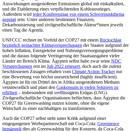
Auswirkungen ausgestoßener Emissionen global mit einkalkuliert,
und die Etablierung eines verpflichtenden Kohleausstieges.
Außerdem wird
jeder Konferenztag von einem Schwerpunkthema
geprägt
sein: Unter anderem bestimmen Finanzen,
Dekarbonisierung und zivilgesellschaftliche Akteur*innen jeweils
einen Tag die Agenda.
UNFCCC rechnet im Vorfeld der COP27 mit einem
Rückschlag
bezüglich gemachter Klimaversprechungen
der Staaten aufgrund der
hohen Inflation, Energiekrise und Nahrungsversorgungsprobleme
und die daraus folgende Verringerung der Staatsausgaben vieler
Länder im Bereich Klima. Ägypten selbst habe zwar seine
NDC
Versprechungen
erst im
Juli 2022 erneuert
, doch auch die zuletzt
beschlossenen Zusagen erhalten vom
Climate Action Tracker
nur
eine Bewertung von höchst unzureichend (highly insufficient).
Ägypten ist für ein Drittel des in Afrika ausgestoßenen Methans
verantwortlich und plant den
Gaskonsum in vielen Sektoren zu
erhöhen
– insbesondere mit verflüssigtem Erdgas (LNG).
Zivilgesellschaftliche Organisationen befürchten, dass Ägypten die
COP27 für Greenwashing nutzen könnte, ohne die eigene
Wirtschaft zu einer nachhaltigen zu transformieren.
Auch die COP27 selbst steht unter Kritik aufgrund einer
eingegangenen Werbepartnerschaft mit Coca-Cola:
Greenpeace
bemängelt
dies als Greenwashing für den Konzern, da Coca-Cola