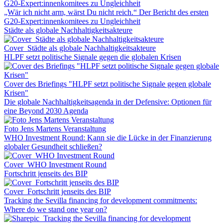
„Wär ich nicht arm, wärst Du nicht reich.“ Der Bericht des ersten
G20-Expert:innenkomitees zu Ungleichheit
Städte als globale Nachhaltigkeitsakteure
Cover_Städte als globale Nachhaltigkeitsakteure
HLPF setzt politische Signale gegen die globalen Krisen
Cover des Briefings "HLPF setzt politische Signale gegen globale
Krisen"
Die globale Nachhaltigkeitsagenda in der Defensive: Optionen für
eine Beyond 2030 Agenda
Foto Jens Martens Veranstaltung
WHO Investment Round: Kann sie die Lücke in der Finanzierung
globaler Gesundheit schließen?
Cover_WHO Investment Round
Fortschritt jenseits des BIP
Cover_Fortschritt jenseits des BIP
Tracking the Sevilla financing for development commitments:
Where do we stand one year on?