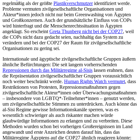
regelmäßig als der größte
Plastikverschmutzer
identifiziert werde.
Probleme vermuten zivilgesellschaftliche Organisationen und
Akteur*innen jedoch nicht nur beim Greenwashing von Ägypten
und Großkonzernen. Auch der grundsätzliche Einfluss von COPs
wird hinterfragt und die Menschenrechtssituation in Ägypten
angeklagt. So erscheint
Greta Thunberg nicht bei der COP27
, weil
die COPs nicht dazu gedacht seien, nachhaltig das System zu
verändern und bei der COP27 der Raum für zivilgesellschaftliche
Organisationen zu gering sei.
Internationale und ägyptische zivilgesellschaftliche Gruppen äußern
ähnliche Befürchtungen: Die seit langem vorherrschenden
Repressionen durch das Militärregime al-Sisis
lassen erahnen, dass
die Repräsentation zivilgesellschaftlicher Gruppen voraussichtlich
noch weiter beschränkt werde.
Human Rights Watch vermutet
, dass
Restriktionen von Protesten, Repressionsmaßnahmen gegen
zivilgesellschaftliche Akteur*innen oder Überwachungsmaßnahmen
– insbesondere von LGBTQ*-Teilnehmer*innen – genutzt werden,
um zivilgesellschaftliche Stimmen zu unterdrücken. Auch könne das
al-Sisi Regime gewisse Informationskanäle sperren, was es
wesentlich schwieriger als auch riskanter machen würde
glaubwürdige Informationen zu erlangen und zu verbreiten. Diese
Methoden wurden schon bei vorherigen Großereignissen im Land
angewandt und erste Anzeichen deuten darauf hin, dass das
Militärregime Ägyptens auf die COP27 ähnlich reagieren könnte: