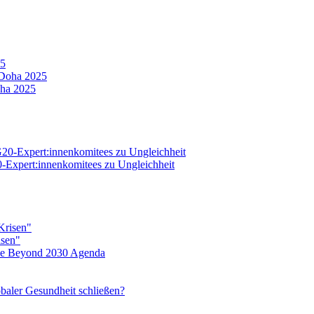
25
oha 2025
20-Expert:innenkomitees zu Ungleichheit
isen"
eine Beyond 2030 Agenda
baler Gesundheit schließen?