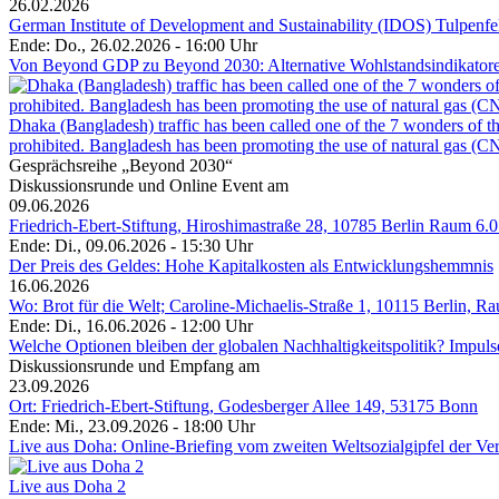
26.02.2026
German Institute of Development and Sustainability (IDOS) Tulpenf
Ende: Do., 26.02.2026 - 16:00 Uhr
Von Beyond GDP zu Beyond 2030: Alternative Wohlstandsindikatoren 
Dhaka (Bangladesh) traffic has been called one of the 7 wonders of the
prohibited. Bangladesh has been promoting the use of natural gas (CNG
Gesprächsreihe „Beyond 2030“
Diskussionsrunde und Online Event am
09.06.2026
Friedrich-Ebert-Stiftung, Hiroshimastraße 28, 10785 Berlin Raum 6.0
Ende: Di., 09.06.2026 - 15:30 Uhr
Der Preis des Geldes: Hohe Kapitalkosten als Entwicklungshemmnis
16.06.2026
Wo: Brot für die Welt; Caroline-Michaelis-Straße 1, 10115 Berlin, R
Ende: Di., 16.06.2026 - 12:00 Uhr
Welche Optionen bleiben der globalen Nachhaltigkeitspolitik? Impu
Diskussionsrunde und Empfang am
23.09.2026
Ort: Friedrich-Ebert-Stiftung, Godesberger Allee 149, 53175 Bonn
Ende: Mi., 23.09.2026 - 18:00 Uhr
Live aus Doha: Online-Briefing vom zweiten Weltsozialgipfel der Ve
Live aus Doha 2