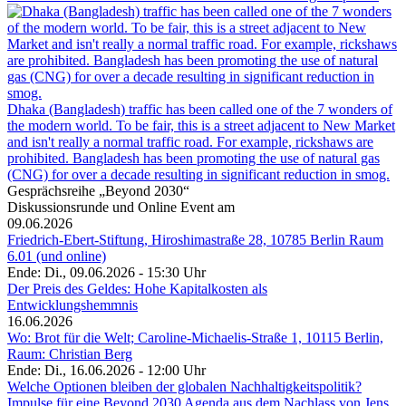
Dhaka (Bangladesh) traffic has been called one of the 7 wonders of
the modern world. To be fair, this is a street adjacent to New Market
and isn't really a normal traffic road. For example, rickshaws are
prohibited. Bangladesh has been promoting the use of natural gas
(CNG) for over a decade resulting in significant reduction in smog.
Gesprächsreihe „Beyond 2030“
Diskussionsrunde und Online Event am
09.06.2026
Friedrich-Ebert-Stiftung, Hiroshimastraße 28, 10785 Berlin Raum
6.01 (und online)
Ende: Di., 09.06.2026 - 15:30 Uhr
Der Preis des Geldes: Hohe Kapitalkosten als
Entwicklungshemmnis
16.06.2026
Wo: Brot für die Welt; Caroline-Michaelis-Straße 1, 10115 Berlin,
Raum: Christian Berg
Ende: Di., 16.06.2026 - 12:00 Uhr
Welche Optionen bleiben der globalen Nachhaltigkeitspolitik?
Impulse für eine Beyond 2030 Agenda aus dem Nachlass von Jens