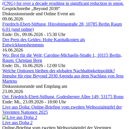
(CNG) for over a decade resulting in significant reduction in smog.
Gesprächsreihe „Beyond 2030“
Diskussionsrunde und Online Event am
09.06.2026
Friedrich-Ebert-Stiftung, Hiroshimastraße 28, 10785 Berlin Raum
6.01 (und online)
Ende: Di., 09.06.2026 - 15:30 Uhr
Der Preis des Geldes: Hohe Kapitalkosten als
Entwicklungshemmnis
16.06.2026
Wo: Brot für die Welt; Caroline-Michaelis-Straße 1, 10115 Berlin,
Raum: Christian Berg
Ende: Di., 16.06.2026 - 12:00 Uhr
Welche Optionen bleiben der globalen Nachhaltigkeitspolitik?
Impulse für eine Beyond 2030 Agenda aus dem Nachlass von Jens
Martens
Diskussionsrunde und Empfang am
23.09.2026
Ort: Friedrich-Ebert-Stiftung, Godesberger Allee 149, 53175 Bonn
Ende: Mi., 23.09.2026 - 18:00 Uhr
Live aus Doha: Online-Briefing vom zweiten Weltsozialgipfel der
Vereinten Nationen 2025
Live aus Doha 2
Online-Briefing vom zweiten Weltsozialgipfel der Vereinten