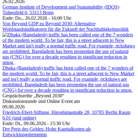
26.02.2026
German Institute of Development and Sustainability (IDOS)
Tulpenfeld 6, 53113 Bonn
Ende: Do., 26.02.2026 - 16:00 Uhr
Von Beyond GDP zu Beyond 2030: Alternative
Wohlstandsindikatoren für die Zukunft der Nachhaltigkeitspolitik
Dhaka (Bangladesh) traffic has been called one of the 7 wonders of
the modern world. To be fair, this is a street adjacent to New Market
and isn't really a normal traffic road. For example, rickshaws are
prohibited. Bangladesh has been promoting the use of natural gas
(CNG) for over a decade resulting in significant reduction in smog.
Gesprächsreihe „Beyond 2030“
Diskussionsrunde und Online Event am
09.06.2026
Friedrich-Ebert-Stiftung, Hiroshimastraße 28, 10785 Berlin Raum
6.01 (und online)
Ende: Di., 09.06.2026 - 15:30 Uhr
Der Preis des Geldes: Hohe Kapitalkosten als
Entwicklungshemmnis