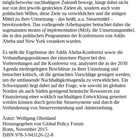
möglicherweise nachhaltigere Zukunft bewegt, hängt dabei nicht
nur von den jeweils gesteckten Zielen ab, sondern auch vom
politischen Willen, diese Ziele zu verwirklichen und die nötigen
Mittel zu ihrer Umsetzung – das heißt, u.a. Steuermittel –
bereitzustellen. Das vorliegende Arbeitspapier betrachtet daher die
sogenannten
means of implementation
(MoI), die Umsetzungsmittel,
die in den politischen Programmen der Konferenzen von Addis
Abeba und New York verankert wurden.
Es stellt die Ergebnisse der Addis Abeba-Konferenz sowie die
Verhandlungspositionen der einzelnen Player bei den
Vorbereitungen auf die Konferenz vor, analysiert die in der 2030
Agenda niedergelegten Beschlüsse zu ihrer Umsetzung und
betrachtet kritisch, ob die gemachten Vorschläge genügen werden,
um die umfassende Nachhaltigkeitsagenda zu verwirklichen. Ein
Schwerpunkt liegt dabei auf der Frage, wie sowohl im globalen
Norden als auch Süden genügend heimische Ressourcen zur
Finanzierung einer wirklich nachhaltigen Entwicklung generiert
werden können durch gerechte Steuersysteme und durch die
Verhinderung von Steuervermeidung und -hinterziehung.
Autor: Wolfgang Obenland
Herausgegeben von Global Policy Forum
Bonn, November 2015
ISBN 978-3-943126-22-8