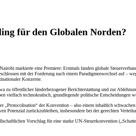
lding für den Globalen Norden?
airobi markierte eine Premiere: Erstmals fanden globale Steuerverhan
ten geschlossen mit der Forderung nach einem Paradigmenwechsel auf – 
tinationaler Konzerne.
wa zu öffentlicher länderbezogener Berichterstattung und zur Ablehnung
en vielfach technokratisch, grundlegende politische Entscheidungen wu
ner „Protocolisation“ der Konvention – also einem inhaltlich schwache
tiven Potenzial zurückzubleiben, insbesondere bei der gerechten Verte
llschaftlichen Vorschlag für eine starke UN-Steuerkonvention („Schatt