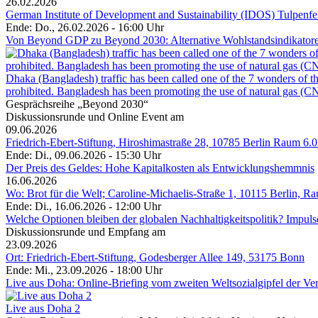
26.02.2026
German Institute of Development and Sustainability (IDOS) Tulpenf
Ende: Do., 26.02.2026 - 16:00 Uhr
Von Beyond GDP zu Beyond 2030: Alternative Wohlstandsindikatoren 
Dhaka (Bangladesh) traffic has been called one of the 7 wonders of the
prohibited. Bangladesh has been promoting the use of natural gas (CNG
Gesprächsreihe „Beyond 2030“
Diskussionsrunde und Online Event am
09.06.2026
Friedrich-Ebert-Stiftung, Hiroshimastraße 28, 10785 Berlin Raum 6.0
Ende: Di., 09.06.2026 - 15:30 Uhr
Der Preis des Geldes: Hohe Kapitalkosten als Entwicklungshemmnis
16.06.2026
Wo: Brot für die Welt; Caroline-Michaelis-Straße 1, 10115 Berlin, R
Ende: Di., 16.06.2026 - 12:00 Uhr
Welche Optionen bleiben der globalen Nachhaltigkeitspolitik? Impu
Diskussionsrunde und Empfang am
23.09.2026
Ort: Friedrich-Ebert-Stiftung, Godesberger Allee 149, 53175 Bonn
Ende: Mi., 23.09.2026 - 18:00 Uhr
Live aus Doha: Online-Briefing vom zweiten Weltsozialgipfel der Ve
Live aus Doha 2