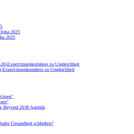
25
oha 2025
20-Expert:innenkomitees zu Ungleichheit
isen"
eine Beyond 2030 Agenda
baler Gesundheit schließen?