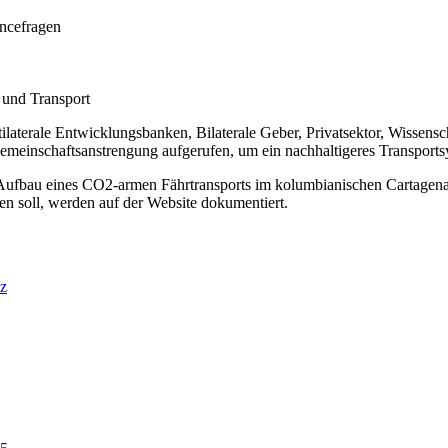
ncefragen
 und Transport
aterale Entwicklungsbanken, Bilaterale Geber, Privatsektor, Wissensch
emeinschaftsanstrengung aufgerufen, um ein nachhaltigeres Transports
 Aufbau eines CO2-armen Fährtransports im kolumbianischen Cartagena o
en soll, werden auf der Website dokumentiert.
nz