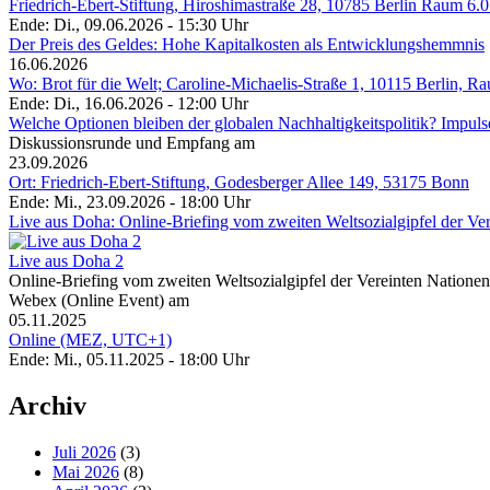
Friedrich-Ebert-Stiftung, Hiroshimastraße 28, 10785 Berlin Raum 6.0
Ende: Di., 09.06.2026 - 15:30 Uhr
Der Preis des Geldes: Hohe Kapitalkosten als Entwicklungshemmnis
16.06.2026
Wo: Brot für die Welt; Caroline-Michaelis-Straße 1, 10115 Berlin, R
Ende: Di., 16.06.2026 - 12:00 Uhr
Welche Optionen bleiben der globalen Nachhaltigkeitspolitik? Impu
Diskussionsrunde und Empfang am
23.09.2026
Ort: Friedrich-Ebert-Stiftung, Godesberger Allee 149, 53175 Bonn
Ende: Mi., 23.09.2026 - 18:00 Uhr
Live aus Doha: Online-Briefing vom zweiten Weltsozialgipfel der Ve
Live aus Doha 2
Online-Briefing vom zweiten Weltsozialgipfel der Vereinten Natione
Webex (Online Event) am
05.11.2025
Online (MEZ, UTC+1)
Ende: Mi., 05.11.2025 - 18:00 Uhr
Archiv
Juli 2026
(3)
Mai 2026
(8)