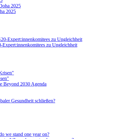
25
oha 2025
20-Expert:innenkomitees zu Ungleichheit
isen"
eine Beyond 2030 Agenda
baler Gesundheit schließen?
do we stand one year on?