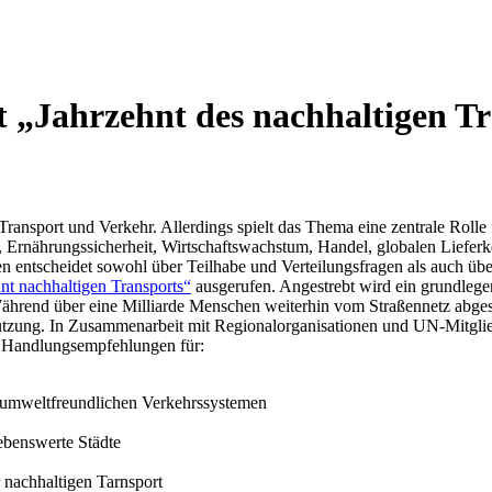
t „Jahrzehnt des nachhaltigen Tr
ransport und Verkehr. Allerdings spielt das Thema eine zentrale Rolle f
en, Ernährungssicherheit, Wirtschaftswachstum, Handel, globalen Liefe
 entscheidet sowohl über Teilhabe und Verteilungsfragen als auch üb
nt nachhaltigen Transports“
ausgerufen. Angestrebt wird ein grundlege
Während über eine Milliarde Menschen weiterhin vom Straßennetz abges
g. In Zusammenarbeit mit Regionalorganisationen und UN-Mitgliedsst
ch Handlungsempfehlungen für:
d umweltfreundlichen Verkehrssystemen
ebenswerte Städte
 nachhaltigen Tarnsport