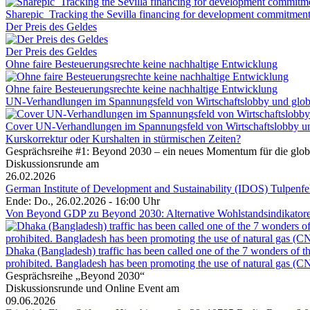
Sharepic_Tracking the Sevilla financing for development commitmen
Der Preis des Geldes
Der Preis des Geldes
Ohne faire Besteuerungsrechte keine nachhaltige Entwicklung
Ohne faire Besteuerungsrechte keine nachhaltige Entwicklung
UN-Verhandlungen im Spannungsfeld von Wirtschaftslobby und globa
Cover UN-Verhandlungen im Spannungsfeld von Wirtschaftslobby und
Kurskorrektur oder Kurshalten in stürmischen Zeiten?
Gesprächsreihe #1: Beyond 2030 – ein neues Momentum für die glob
Diskussionsrunde am
26.02.2026
German Institute of Development and Sustainability (IDOS) Tulpenf
Ende: Do., 26.02.2026 - 16:00 Uhr
Von Beyond GDP zu Beyond 2030: Alternative Wohlstandsindikatoren 
Dhaka (Bangladesh) traffic has been called one of the 7 wonders of the
prohibited. Bangladesh has been promoting the use of natural gas (CNG
Gesprächsreihe „Beyond 2030“
Diskussionsrunde und Online Event am
09.06.2026