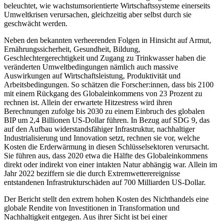
beleuchtet, wie wachstumsorientierte Wirtschaftssysteme einerseits
Umweltkrisen verursachen, gleichzeitig aber selbst durch sie
geschwächt werden.
Neben den bekannten verheerenden Folgen in Hinsicht auf Armut,
Ernährungssicherheit, Gesundheit, Bildung,
Geschlechtergerechtigkeit und Zugang zu Trinkwasser haben die
veränderten Umweltbedingungen nämlich auch massive
Auswirkungen auf Wirtschaftsleistung, Produktivität und
Arbeitsbedingungen. So schätzen die Forscher:innen, dass bis 2100
mit einem Rückgang des Globaleinkommens von 23 Prozent zu
rechnen ist. Allein der erwartete Hitzestress wird ihren
Berechnungen zufolge bis 2030 zu einem Einbruch des globalen
BIP um 2,4 Billionen US-Dollar führen. In Bezug auf SDG 9, das
auf den Aufbau widerstandsfähiger Infrastruktur, nachhaltiger
Industrialisierung und Innovation setzt, rechnen sie vor, welche
Kosten die Erderwärmung in diesen Schlüsselsektoren verursacht.
Sie führen aus, dass 2020 etwa die Hälfte des Globaleinkommens
direkt oder indirekt von einer intakten Natur abhängig war. Allein im
Jahr 2022 beziffern sie die durch Extremwetterereignisse
entstandenen Infrastrukturschäden auf 700 Milliarden US-Dollar.
Der Bericht stellt den extrem hohen Kosten des Nichthandels eine
globale Rendite von Investitionen in Transformation und
Nachhaltigkeit entgegen. Aus ihrer Sicht ist bei einer